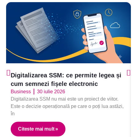
Digitalizarea SSM: ce permite legea și
cum semnezi fișele electronic
Business
30 iulie 2026
Digitalizarea SSM nu mai este un proiect de viitor.
Este o decizie operațională pe care o poți lua astăzi,
în
Citeste mai mult »