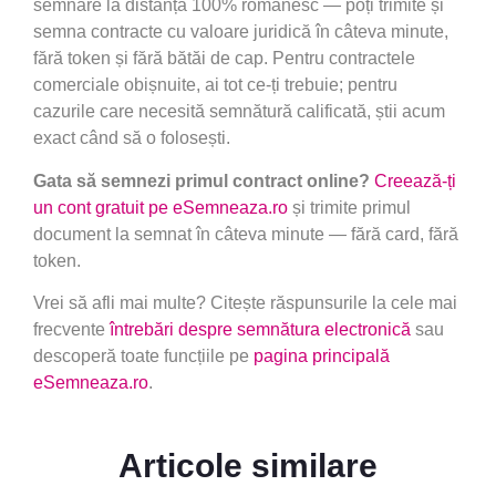
semnare la distanță 100% românesc — poți trimite și
semna contracte cu valoare juridică în câteva minute,
fără token și fără bătăi de cap. Pentru contractele
comerciale obișnuite, ai tot ce-ți trebuie; pentru
cazurile care necesită semnătură calificată, știi acum
exact când să o folosești.
Gata să semnezi primul contract online?
Creează-ți
un cont gratuit pe eSemneaza.ro
și trimite primul
document la semnat în câteva minute — fără card, fără
token.
Vrei să afli mai multe? Citește răspunsurile la cele mai
frecvente
întrebări despre semnătura electronică
sau
descoperă toate funcțiile pe
pagina principală
eSemneaza.ro
.
Articole similare