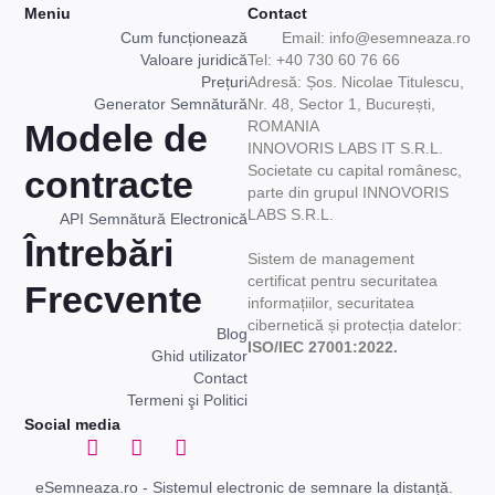
Meniu
Contact
Cum funcționează
Email: info@esemneaza.ro
Valoare juridică
Tel: +40 730 60 76 66
Prețuri
Adresă: Șos. Nicolae Titulescu,
Generator Semnătură
Nr. 48, Sector 1, București,
Modele de
ROMANIA
INNOVORIS LABS IT S.R.L.
Societate cu capital românesc,
contracte
parte din grupul INNOVORIS
LABS S.R.L.
API Semnătură Electronică
Întrebări
Sistem de management
certificat pentru securitatea
Frecvente
informațiilor, securitatea
cibernetică și protecția datelor:
Blog
ISO/IEC 27001:2022.
Ghid utilizator
Contact
Termeni şi Politici
Social media
eSemneaza.ro - Sistemul electronic de semnare la distanță.