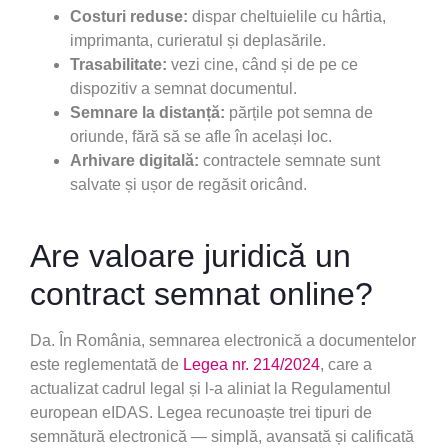
Costuri reduse:
dispar cheltuielile cu hârtia,
imprimanta, curieratul și deplasările.
Trasabilitate:
vezi cine, când și de pe ce
dispozitiv a semnat documentul.
Semnare la distanță:
părțile pot semna de
oriunde, fără să se afle în același loc.
Arhivare digitală:
contractele semnate sunt
salvate și ușor de regăsit oricând.
Are valoare juridică un
contract semnat online?
Da. În România, semnarea electronică a documentelor
este reglementată de
Legea nr. 214/2024
, care a
actualizat cadrul legal și l-a aliniat la Regulamentul
european eIDAS. Legea recunoaște trei tipuri de
semnătură electronică — simplă, avansată și calificată