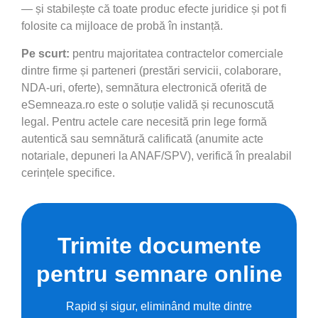
— și stabilește că toate produc efecte juridice și pot fi
folosite ca mijloace de probă în instanță.
Pe scurt:
pentru majoritatea contractelor comerciale
dintre firme și parteneri (prestări servicii, colaborare,
NDA-uri, oferte), semnătura electronică oferită de
eSemneaza.ro este o soluție validă și recunoscută
legal. Pentru actele care necesită prin lege formă
autentică sau semnătură calificată (anumite acte
notariale, depuneri la ANAF/SPV), verifică în prealabil
cerințele specifice.
Trimite documente
pentru semnare online
Rapid și sigur, eliminând multe dintre