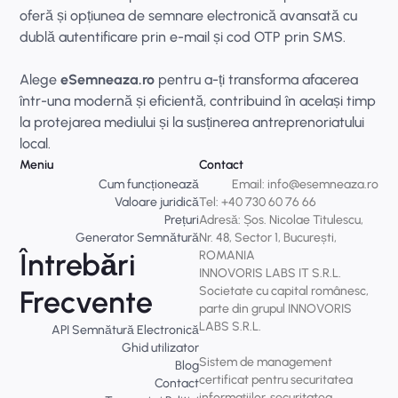
oferă și opțiunea de semnare electronică avansată cu
dublă autentificare prin e-mail și cod OTP prin SMS.
Alege
eSemneaza.ro
pentru a-ți transforma afacerea
într-una modernă și eficientă, contribuind în același timp
la protejarea mediului și la susținerea antreprenoriatului
local.
Meniu
Contact
Cum funcționează
Email: info@esemneaza.ro
Valoare juridică
Tel: +40 730 60 76 66
Prețuri
Adresă: Șos. Nicolae Titulescu,
Generator Semnătură
Nr. 48, Sector 1, București,
Întrebări
ROMANIA
INNOVORIS LABS IT S.R.L.
Societate cu capital românesc,
Frecvente
parte din grupul INNOVORIS
LABS S.R.L.
API Semnătură Electronică
Ghid utilizator
Sistem de management
Blog
certificat pentru securitatea
Contact
informațiilor, securitatea