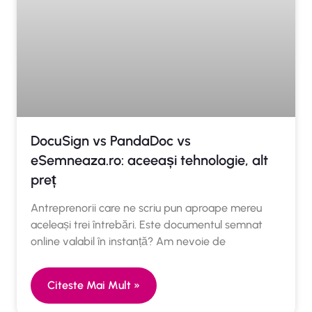
DocuSign vs PandaDoc vs
eSemneaza.ro: aceeași tehnologie, alt
preț
Antreprenorii care ne scriu pun aproape mereu
aceleași trei întrebări. Este documentul semnat
online valabil în instanță? Am nevoie de
Citeste Mai Mult »