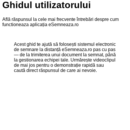
Ghidul utilizatorului
Află răspunsul la cele mai frecvente întrebări despre cum
functioneaza aplicația eSemneaza.ro
Acest ghid te ajută să folosești sistemul electronic
de semnare la distanță eSemneaza.ro pas cu pas
— de la trimiterea unui document la semnat, până
la gestionarea echipei tale. Urmărește videoclipul
de mai jos pentru o demonstrație rapidă sau
caută direct răspunsul de care ai nevoie.