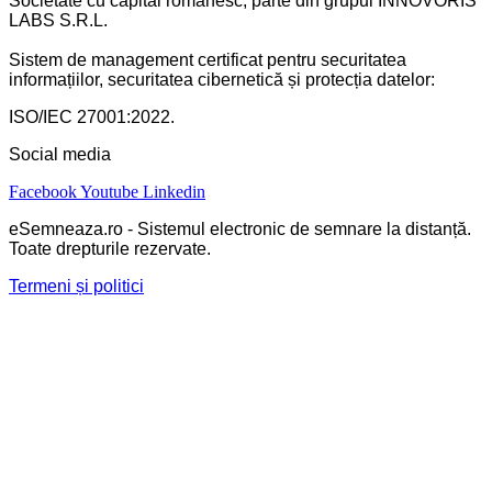
Societate cu capital românesc, parte din grupul INNOVORIS
LABS S.R.L.
Sistem de management certificat pentru securitatea
informațiilor, securitatea cibernetică și protecția datelor:
ISO/IEC 27001:2022.
Social media
Facebook
Youtube
Linkedin
eSemneaza.ro - Sistemul electronic de semnare la distanță.
Toate drepturile rezervate.
Termeni și politici