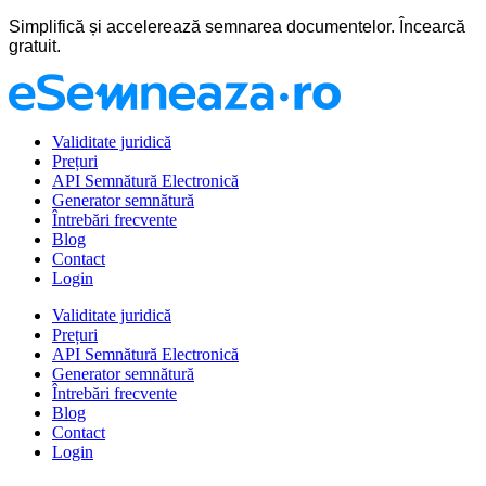
Sari
Simplifică și accelerează semnarea documentelor. Încearcă
la
gratuit.
conținut
Validitate juridică
Prețuri
API Semnătură Electronică
Generator semnătură
Întrebări frecvente
Blog
Contact
Login
Validitate juridică
Prețuri
API Semnătură Electronică
Generator semnătură
Întrebări frecvente
Blog
Contact
Login