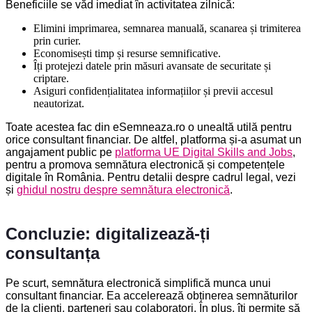
Beneficiile se văd imediat în activitatea zilnică:
Elimini imprimarea, semnarea manuală, scanarea și trimiterea
prin curier.
Economisești timp și resurse semnificative.
Îți protejezi datele prin măsuri avansate de securitate și
criptare.
Asiguri confidențialitatea informațiilor și previi accesul
neautorizat.
Toate acestea fac din eSemneaza.ro o unealtă utilă pentru
orice consultant financiar. De altfel, platforma și-a asumat un
angajament public pe
platforma UE Digital Skills and Jobs
,
pentru a promova semnătura electronică și competențele
digitale în România. Pentru detalii despre cadrul legal, vezi
și
ghidul nostru despre semnătura electronică
.
Concluzie: digitalizează-ți
consultanța
Pe scurt, semnătura electronică simplifică munca unui
consultant financiar. Ea accelerează obținerea semnăturilor
de la clienți, parteneri sau colaboratori. În plus, îți permite să