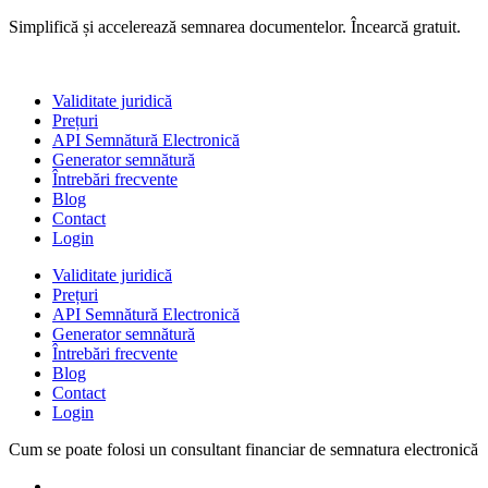
Sari
Simplifică și accelerează semnarea documentelor. Încearcă gratuit.
la
conținut
Validitate juridică
Prețuri
API Semnătură Electronică
Generator semnătură
Întrebări frecvente
Blog
Contact
Login
Validitate juridică
Prețuri
API Semnătură Electronică
Generator semnătură
Întrebări frecvente
Blog
Contact
Login
Cum se poate folosi un consultant financiar de semnatura electronică
Gabriela