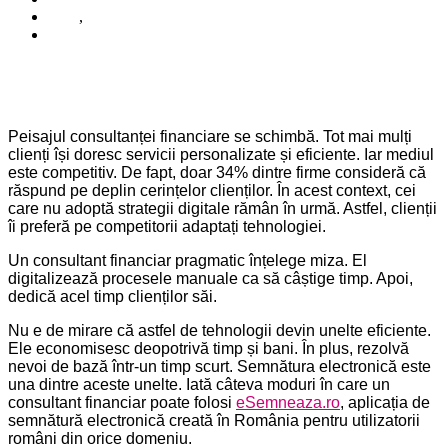
Blog
,
Business
iunie 21, 2024
Peisajul consultanței financiare se schimbă. Tot mai mulți
clienți își doresc servicii personalizate și eficiente. Iar mediul
este competitiv. De fapt, doar 34% dintre firme consideră că
răspund pe deplin cerințelor clienților. În acest context, cei
care nu adoptă strategii digitale rămân în urmă. Astfel, clienții
îi preferă pe competitorii adaptați tehnologiei.
Un consultant financiar pragmatic înțelege miza. El
digitalizează procesele manuale ca să câștige timp. Apoi,
dedică acel timp clienților săi.
Nu e de mirare că astfel de tehnologii devin unelte eficiente.
Ele economisesc deopotrivă timp și bani. În plus, rezolvă
nevoi de bază într-un timp scurt. Semnătura electronică este
una dintre aceste unelte. Iată câteva moduri în care un
consultant financiar poate folosi
eSemneaza.ro
, aplicația de
semnătură electronică creată în România pentru utilizatorii
români din orice domeniu.