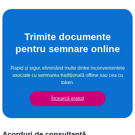
Trimite documente
pentru semnare online
Rapid și sigur, eliminând multe dintre inconvenientele
asociate cu semnarea tradițională offline sau cea cu
token.
Încearcă gratuit
Acorduri de consultanță