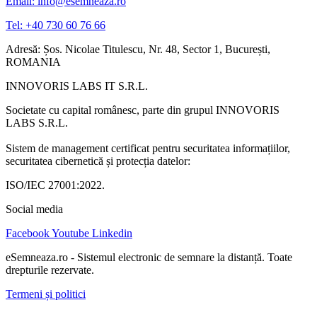
Email: info@esemneaza.ro
Tel: +40 730 60 76 66
Adresă: Șos. Nicolae Titulescu, Nr. 48, Sector 1, București,
ROMANIA
INNOVORIS LABS IT S.R.L.
Societate cu capital românesc, parte din grupul INNOVORIS
LABS S.R.L.
Sistem de management certificat pentru securitatea informațiilor,
securitatea cibernetică și protecția datelor:
ISO/IEC 27001:2022.
Social media
Facebook
Youtube
Linkedin
eSemneaza.ro - Sistemul electronic de semnare la distanță. Toate
drepturile rezervate.
Termeni și politici