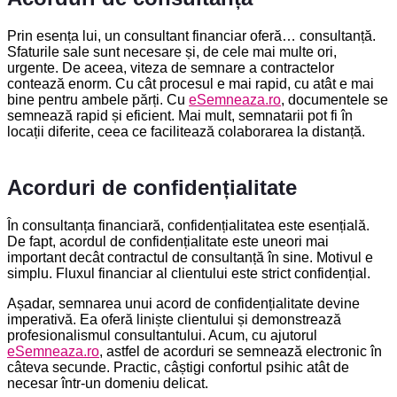
Prin esența lui, un consultant financiar oferă… consultanță.
Sfaturile sale sunt necesare și, de cele mai multe ori,
urgente. De aceea, viteza de semnare a contractelor
contează enorm. Cu cât procesul e mai rapid, cu atât e mai
bine pentru ambele părți. Cu
eSemneaza.ro
, documentele se
semnează rapid și eficient. Mai mult, semnatarii pot fi în
locații diferite, ceea ce facilitează colaborarea la distanță.
Acorduri de confidențialitate
În consultanța financiară, confidențialitatea este esențială.
De fapt, acordul de confidențialitate este uneori mai
important decât contractul de consultanță în sine. Motivul e
simplu. Fluxul financiar al clientului este strict confidențial.
Așadar, semnarea unui acord de confidențialitate devine
imperativă. Ea oferă liniște clientului și demonstrează
profesionalismul consultantului. Acum, cu ajutorul
eSemneaza.ro
, astfel de acorduri se semnează electronic în
câteva secunde. Practic, câștigi confortul psihic atât de
necesar într-un domeniu delicat.