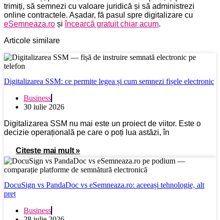
trimiți, să semnezi cu valoare juridică și să administrezi
online contractele. Așadar, fă pasul spre digitalizare cu
eSemneaza.ro
și
încearcă gratuit chiar acum
.
Articole similare
Digitalizarea SSM: ce permite legea și cum semnezi fișele electronic
Business
30 iulie 2026
Digitalizarea SSM nu mai este un proiect de viitor. Este o
decizie operațională pe care o poți lua astăzi, în
Citeste mai mult »
DocuSign vs PandaDoc vs eSemneaza.ro: aceeași tehnologie, alt
preț
Business
28 iulie 2026