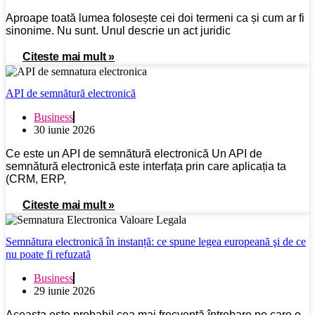
Aproape toată lumea folosește cei doi termeni ca și cum ar fi
sinonime. Nu sunt. Unul descrie un act juridic
Citeste mai mult »
API de semnătură electronică
Business
30 iunie 2026
Ce este un API de semnătură electronică Un API de
semnătură electronică este interfața prin care aplicația ta
(CRM, ERP,
Citeste mai mult »
Semnătura electronică în instanță: ce spune legea europeană şi de ce
nu poate fi refuzată
Business
29 iunie 2026
Aceasta este probabil cea mai frecventă întrebare pe care o