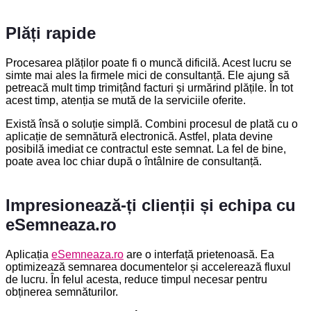
Plăți rapide
Procesarea plăților poate fi o muncă dificilă. Acest lucru se
simte mai ales la firmele mici de consultanță. Ele ajung să
petreacă mult timp trimițând facturi și urmărind plățile. În tot
acest timp, atenția se mută de la serviciile oferite.
Există însă o soluție simplă. Combini procesul de plată cu o
aplicație de semnătură electronică. Astfel, plata devine
posibilă imediat ce contractul este semnat. La fel de bine,
poate avea loc chiar după o întâlnire de consultanță.
Impresionează-ți clienții și echipa cu
eSemneaza.ro
Aplicația
eSemneaza.ro
are o interfață prietenoasă. Ea
optimizează semnarea documentelor și accelerează fluxul
de lucru. În felul acesta, reduce timpul necesar pentru
obținerea semnăturilor.