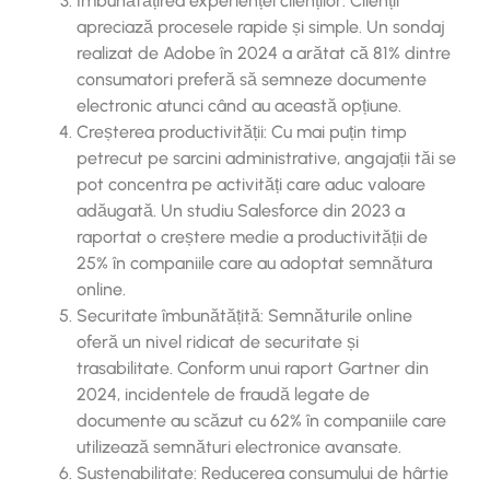
Îmbunătățirea experienței clienților: Clienții
apreciază procesele rapide și simple. Un sondaj
realizat de Adobe în 2024 a arătat că 81% dintre
consumatori preferă să semneze documente
electronic atunci când au această opțiune.
Creșterea productivității: Cu mai puțin timp
petrecut pe sarcini administrative, angajații tăi se
pot concentra pe activități care aduc valoare
adăugată. Un studiu Salesforce din 2023 a
raportat o creștere medie a productivității de
25% în companiile care au adoptat semnătura
online.
Securitate îmbunătățită: Semnăturile online
oferă un nivel ridicat de securitate și
trasabilitate. Conform unui raport Gartner din
2024, incidentele de fraudă legate de
documente au scăzut cu 62% în companiile care
utilizează semnături electronice avansate.
Sustenabilitate: Reducerea consumului de hârtie