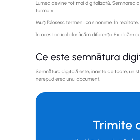
Lumea devine tot mai digitalizată. Semnarea onl
termeni.
Mulți folosesc termenii ca sinonime. În realitate
În acest articol clarificăm diferența. Explicăm c
Ce este semnătura digi
Semnătura digitală este, înainte de toate, un s
nerepudierea unui document.
Trimite