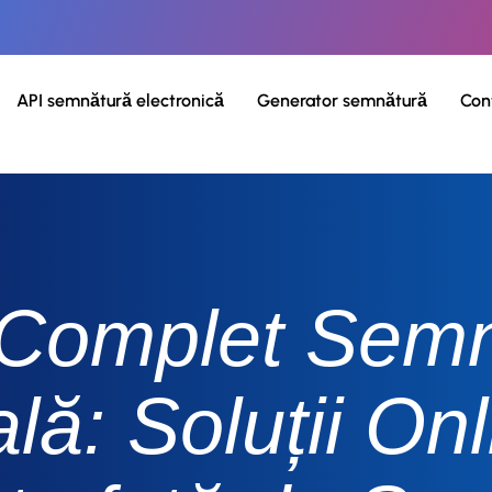
API semnătură electronică
Generator semnătură
Con
 Complet Semn
ală: Soluții Onl