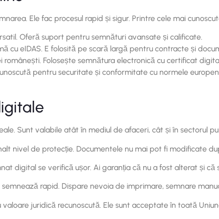
area. Ele fac procesul rapid și sigur. Printre cele mai cunoscute
atil. Oferă suport pentru semnături avansate și calificate.
ă cu eIDAS. E folosită pe scară largă pentru contracte și docu
 românești. Folosește semnătura electronică cu certificat digital,
ecunoscută pentru securitate și conformitate cu normele europen
igitale
le. Sunt valabile atât în mediul de afaceri, cât și în sectorul pub
înalt nivel de protecție. Documentele nu mai pot fi modificate 
 digital se verifică ușor. Ai garanția că nu a fost alterat și că 
semnează rapid. Dispare nevoia de imprimare, semnare manual
valoare juridică recunoscută. Ele sunt acceptate în toată Uniu