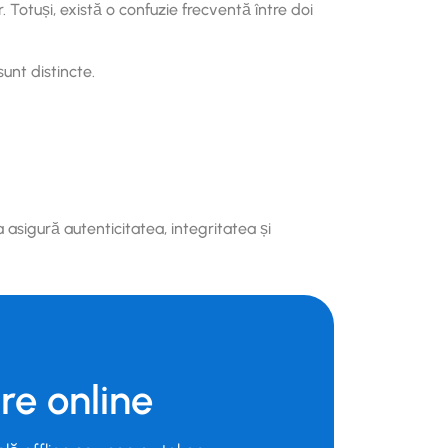
Totuși, există o confuzie frecventă între doi
sunt distincte.
asigură autenticitatea, integritatea și
e online