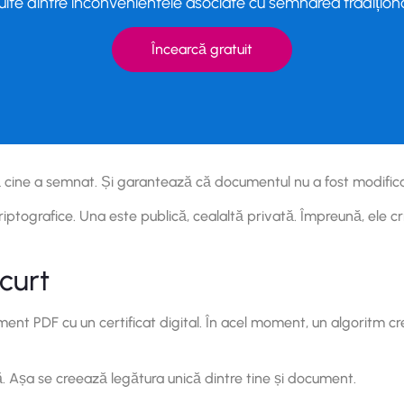
ulte dintre inconvenientele asociate cu semnarea tradiționa
Încearcă gratuit
ă cine a semnat. Și garantează că documentul nu a fost modificat
tografice. Una este publică, cealaltă privată. Împreună, ele cr
curt
t PDF cu un certificat digital. În acel moment, un algoritm cr
ă. Așa se creează legătura unică dintre tine și document.