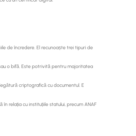
le de încredere. El recunoaște trei tipuri de
au o bifă. Este potrivită pentru majoritatea
 legătură criptografică cu documentul. E
 în relația cu instituțiile statului, precum ANAF