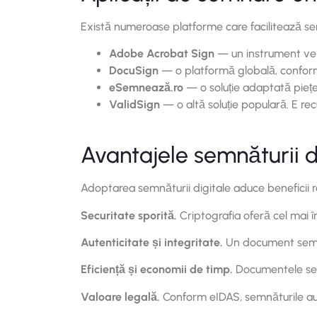
Există numeroase platforme care facilitează semn
Adobe Acrobat Sign
— un instrument vers
DocuSign
— o platformă globală, conform
eSemnează.ro
— o soluție adaptată pieței
ValidSign
— o altă soluție populară. E r
Avantajele semnăturii d
Adoptarea semnăturii digitale aduce beneficii rea
Securitate sporită.
Criptografia oferă cel mai 
Autenticitate și integritate.
Un document semnat
Eficiență și economii de timp.
Documentele se 
Valoare legală.
Conform eIDAS, semnăturile au 