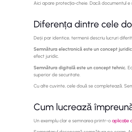
Aici apare protecția-cheie. Dacă documentul e m
Diferența dintre cele 
Deși par identice, termenii descriu lucruri diferite
Semnătura electronică este un concept juridi
efect juridic.
Semnătura digitală este un concept tehnic.
Ea
superior de securitate.
Cu alte cuvinte, cele două se completează. Semn
Cum lucrează împreună,
Un exemplu clar e semnarea printr-o
aplicație
Semnatarul desenează semnătura pe ecran. Apoi 