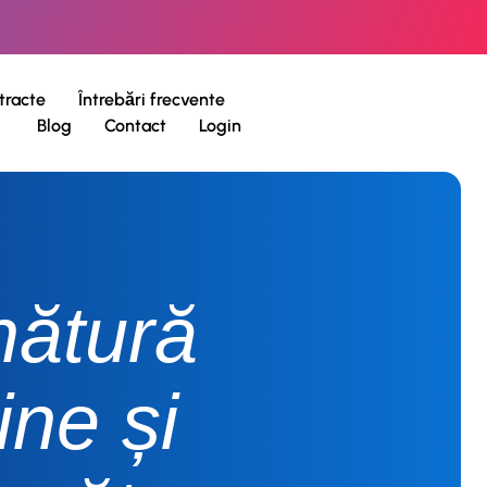
tracte
Întrebări frecvente
Blog
Contact
Login
ătură
ine și