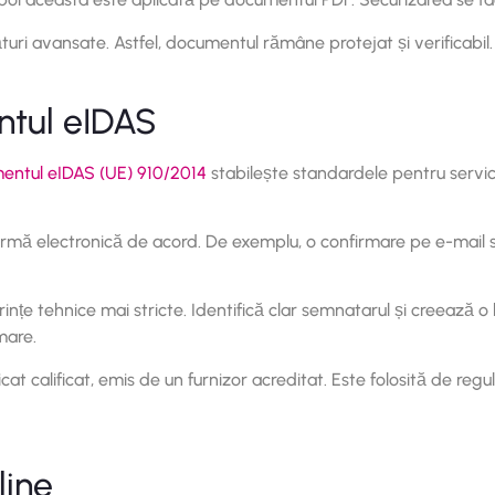
ri avansate. Astfel, documentul rămâne protejat și verificabil.
ntul eIDAS
entul eIDAS (UE) 910/2014
stabilește standardele pentru servicii
formă electronică de acord. De exemplu, o confirmare pe e-mail s
ințe tehnice mai stricte. Identifică clar semnatarul și creează o
mare.
t calificat, emis de un furnizor acreditat. Este folosită de regulă
line