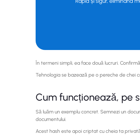
Rapid și sigur, eliminând m
În termeni simpli, ea face două lucruri. Confirm
Tehnologia se bazează pe o pereche de chei crip
Cum funcționează, pe s
Să luăm un exemplu concret. Semnezi un documen
documentului.
Acest hash este apoi criptat cu cheia ta privat