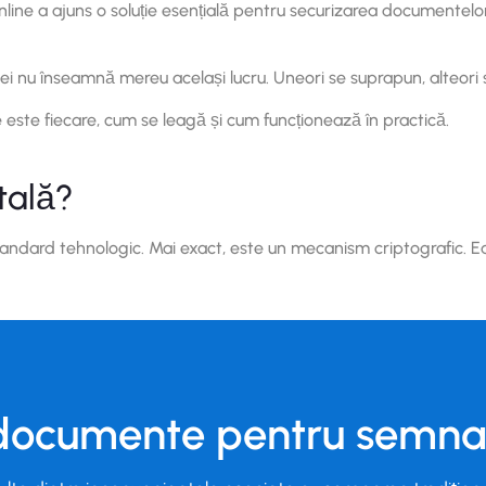
ine a ajuns o soluție esențială pentru securizarea documentelor. 
, ei nu înseamnă mereu același lucru. Uneori se suprapun, alteori 
e este fiecare, cum se leagă și cum funcționează în practică.
tală?
tandard tehnologic. Mai exact, este un mecanism criptografic. Ea 
 documente pentru semnar