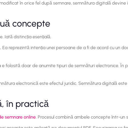
odificat în orice fel după semnare, semnătura digitală devine i
două concepte
. Iată distincția esențială.
c.
Ea reprezintă intenția unei persoane de a fi de acord cu un d
 e folosită doar de anumite tipuri de semnături electronice. În 
ătura electronică este efectul juridic. Semnătura digitală este
 în practică
 de semnare online
. Procesul combină ambele concepte într-un s
aceasta este aplicată pe documentul PDF. Securizarea se face 