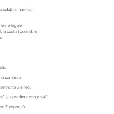
 soluții se numără:
mente legale.
 la costuri accesibile.
e.
lic.
după semnare.
semnatarul e real.
ă și expediere prin poștă.
nea Europeană.