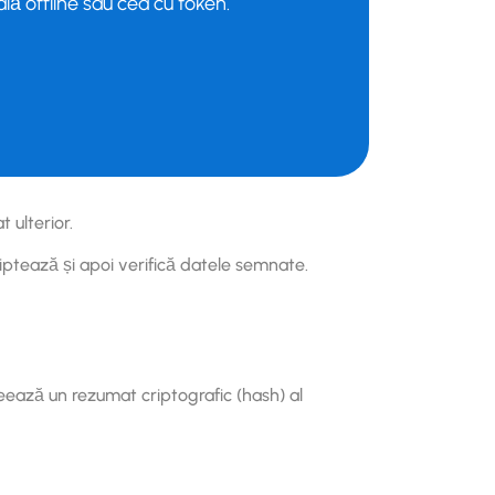
lă offline sau cea cu token.
 ulterior.
iptează și apoi verifică datele semnate.
eează un rezumat criptografic (hash) al