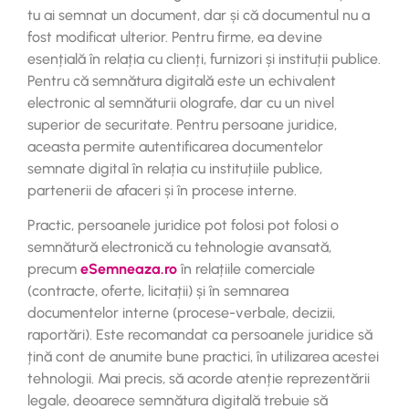
tu ai semnat un document, dar și că documentul nu a
fost modificat ulterior. Pentru firme, ea devine
esențială în relația cu clienți, furnizori și instituții publice.
Pentru că semnătura digitală este un echivalent
electronic al semnăturii olografe, dar cu un nivel
superior de securitate. Pentru persoane juridice,
aceasta permite autentificarea documentelor
semnate digital în relația cu instituțiile publice,
partenerii de afaceri și în procese interne.
Practic, persoanele juridice pot folosi pot folosi o
semnătură electronică cu tehnologie avansată,
precum
eSemneaza.ro
în relațiile comerciale
(contracte, oferte, licitații) și în semnarea
documentelor interne (procese-verbale, decizii,
raportări). Este recomandat ca persoanele juridice să
țină cont de anumite bune practici, în utilizarea acestei
tehnologii. Mai precis, să acorde atenție reprezentării
legale, deoarece semnătura digitală trebuie să