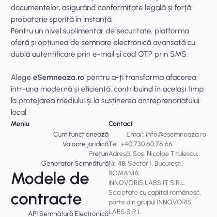
documentelor, asigurând conformitate legală și forță
probatorie sporită în instanță.
Pentru un nivel suplimentar de securitate, platforma
oferă și opțiunea de semnare electronică avansată cu
dublă autentificare prin e-mail și cod OTP prin SMS.
Alege
eSemneaza.ro
pentru a-ți transforma afacerea
într-una modernă și eficientă, contribuind în același timp
la protejarea mediului și la susținerea antreprenoriatului
local.
Meniu
Contact
Cum funcționează
Email: info@esemneaza.ro
Valoare juridică
Tel: +40 730 60 76 66
Prețuri
Adresă: Șos. Nicolae Titulescu,
Generator Semnătură
Nr. 48, Sector 1, București,
Modele de
ROMANIA
INNOVORIS LABS IT S.R.L.
Societate cu capital românesc,
contracte
parte din grupul INNOVORIS
LABS S.R.L.
API Semnătură Electronică