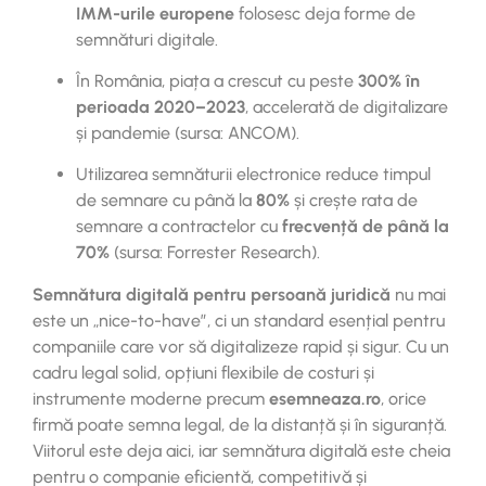
IMM-urile europene
folosesc deja forme de
semnături digitale.
În România, piața a crescut cu peste
300% în
perioada 2020–2023
, accelerată de digitalizare
și pandemie (sursa: ANCOM).
Utilizarea semnăturii electronice reduce timpul
de semnare cu până la
80%
și crește rata de
semnare a contractelor cu
frecvență de până la
70%
(sursa: Forrester Research).
Semnătura digitală pentru persoană juridică
nu mai
este un „nice-to-have”, ci un standard esențial pentru
companiile care vor să digitalizeze rapid și sigur. Cu un
cadru legal solid, opțiuni flexibile de costuri și
instrumente moderne precum
esemneaza.ro
, orice
firmă poate semna legal, de la distanță și în siguranță.
Viitorul este deja aici, iar semnătura digitală este cheia
pentru o companie eficientă, competitivă și