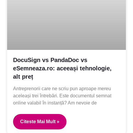
DocuSign vs PandaDoc vs
eSemneaza.ro: aceeași tehnologie,
alt preț
Antreprenorii care ne scriu pun aproape mereu
aceleași trei întrebări. Este documentul semnat
online valabil în instanță? Am nevoie de
Citeste Mai Mult »