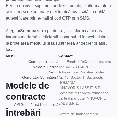
Pentru un nivel suplimentar de securitate, platforma oferă
și opțiunea de semnare electronică avansată cu dublă
autentificare prin e-mail și cod OTP prin SMS.
Alege
eSemneaza.ro
pentru a-ți transforma afacerea
într-una modernă și eficientă, contribuind în același timp
la protejarea mediului și la susținerea antreprenoriatului
local.
Meniu
Contact
Cum funcționează
Email: info@esemneaza.ro
Valoare juridică
Tel: +40 730 60 76 66
Prețuri
Adresă: Șos. Nicolae Titulescu,
Generator Semnătură
Nr. 48, Sector 1, București,
Modele de
ROMANIA
INNOVORIS LABS IT S.R.L.
Societate cu capital românesc,
contracte
parte din grupul INNOVORIS
LABS S.R.L.
API Semnătură Electronică
Întrebări
Sistem de management